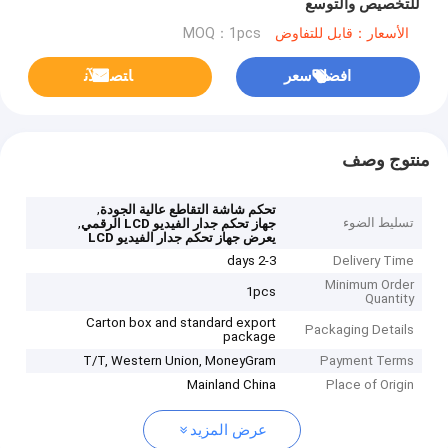
للتخصيص والتوسع
الأسعار：قابل للتفاوض
MOQ：1pcs
افضل سعر
ﺎﺘﺼﻟ ﺍﻶﻧ
منتوج وصف
,
تحكم شاشة التقاطع عالية الجودة
تسليط الضوء
,
جهاز تحكم جدار الفيديو LCD الرقمي
يعرض جهاز تحكم جدار الفيديو LCD
2-3 days
Delivery Time
Minimum Order
1pcs
Quantity
Carton box and standard export
Packaging Details
package
T/T, Western Union, MoneyGram
Payment Terms
Mainland China
Place of Origin
عرض المزيد