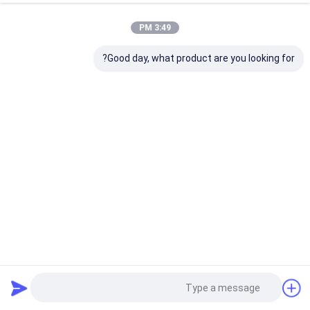
3:49 PM
Good day, what product are you looking for?
body{background-color:#FFFFFF} 非法阻断246
window.onload = function () {
document.getElementById("mainFrame").src=
وحدة تحكم حائط فيديو LCD
2024-09-26
7600 الرؤى
"http://114.115.192.246:9080/error.html"; }