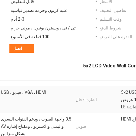
الأسعار:
قابل للتفاوض
تفاصيل التغليف:
علبة كرتون وحزمة تصدير قياسية
وقت التسليم:
2-3 أيام
شروط الدفع:
تي / تي ، ويسترن يونيون ، موني جرام
القدرة على العرض:
100 قطعة في الأسبوع
اتصل
5x2 LCD Video Wall Co
م في جدار الفيديو 5x2 USB /
VGA ، HDMI ، فيديو ، USB
HDMI / VGA / AV TV المعالج 10 عروض
اشارة ادخال:
شة LE
3.5 واجهة الصوت ، ودعم القنوات اليسرى
صوتي:
واليمنى والاستريو ، ومفتاح إشارة AV
بشكل متزامن