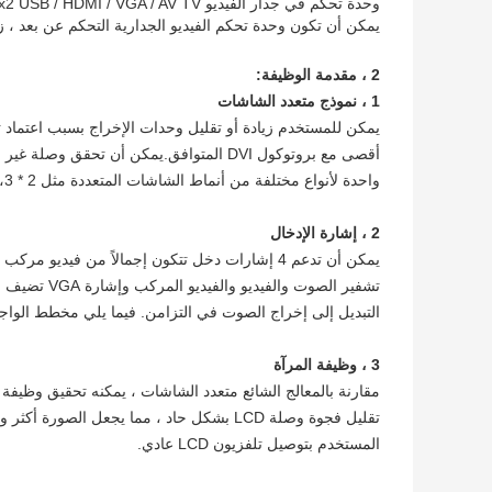
وحدة تحكم في جدار الفيديو 5x2 USB / HDMI / VGA / AV TV المعالج 10 عروض تلفزيونية شاشة الربط لشاشة LED / LCD
يمكن أن تكون وحدة تحكم الفيديو الجدارية
التحكم عن بعد ، زر و 
2 ، مقدمة الوظيفة:
1 ، نموذج متعدد الشاشات
أقصى مع بروتوكول DVI المتوافق.يمكن أن ت
واحدة لأنواع مختلفة من أنماط الشاشات المتعددة مثل 2 * 2،3 * 3،1 * 2،2 * 3،3 * 2،2 * 4،4 * 2،2 * 5 ، 5 * 2 إلخ.
2 ، إشارة الإدخال
تشفير الصوت 
التبديل إلى إخراج الصوت في التزامن. فيما يلي مخطط الواج
3 ، وظيفة المرآة
المستخدم بتوصيل تلفزيون LCD عادي.