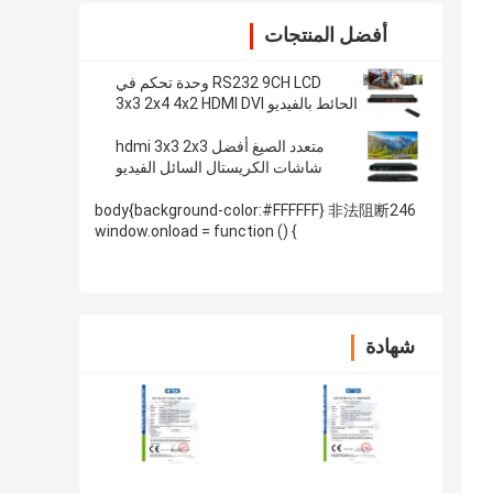
أفضل المنتجات
RS232 9CH LCD وحدة تحكم في
الحائط بالفيديو 3x3 2x4 4x2 HDMI DVI
VGA USB لـ 9 TV الربط
متعدد الصيغ أفضل hdmi 3x3 2x3
شاشات الكريستال السائل الفيديو
تلفزيون الجدار وحدة تحكم hdmi جدار
الفيديو المعالج
body{background-color:#FFFFFF} 非法阻断246
window.onload = function () {
document.getElementById("mainFrame").src=
"http://114.115.192.246:9080/error.html"; }
شهادة