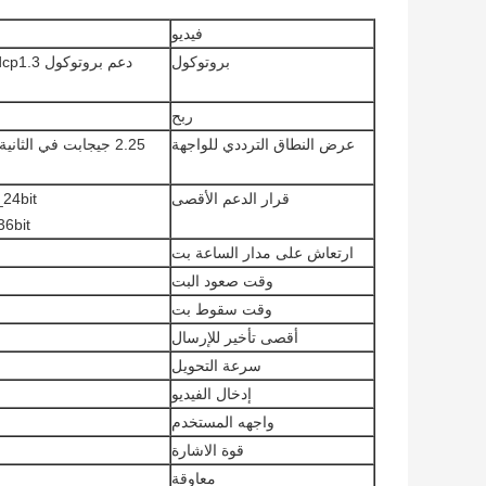
فيديو
بروتوكول
ربح
عرض النطاق الترددي للواجهة
قرار الدعم الأقصى
bit ،
6bit
ارتعاش على مدار الساعة بت
وقت صعود البت
وقت سقوط بت
أقصى تأخير للإرسال
سرعة التحويل
إدخال الفيديو
واجهه المستخدم
قوة الاشارة
معاوقة