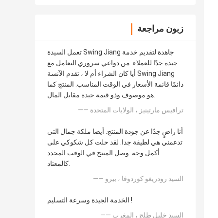
زبون مراجعة
تعمل السيدة Swing Jiang جاهدة لتقديم خدمة
جيدة جدًا للعملاء. من دواعي سروري التعامل مع
أيا كان الشراء أم لا ، تقدم الآنسة Swing Jiang
دائمًا قائمة الأسعار في الوقت المناسب. المنتج كما
هو موصوف وذو قيمة جيدة مقابل المال.
—— ترافيس مارتينيز ، الولايات المتحدة
أنا راضٍ جدًا عن جودة المنتج. أيضا ملكة جمال التي
تدعمني هي لطيفة جدا. لقد حلت كل شكوكي على
أكمل وجه. وصل المنتج في الوقت المحدد
كالمعتاد.
—— السيد رودريغو كوردوفا ، بيرو
الخدمة الجيدة وسرعة التسليم !
—— السيد خليل طلج ، المغرب