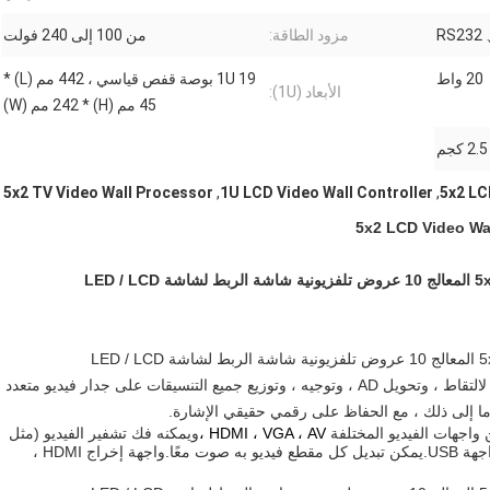
RS232 
مزود الطاقة:
من 100 إلى 240 فولت
20 واط
1U 19 بوصة قفص قياسي ، 442 مم (L) *
الأبعاد (1U):
45 مم (H) * 242 مم (W)
2.5 كجم
5x2 TV Video Wall Processor
,
1U LCD Video Wall Controller
,
5x2 LC
5x2 LCD Video Wa
تم تصميمه ليكون معالج جدار فيديو معياري داخلي / خارجي ، لالتقاط ، وتحويل AD ، وتوجيه ، وتوزيع جميع التنسيقات على جدار فيديو متعدد
HDMI ، VGA ، AV ،
ويمكنه فك تشفير الفيديو (مثل
RMVB) والصوت (مثل MP3) والصور (مثل JPG) من خلال واجهة USB.يمكن تبديل كل مقطع فيديو به صوت معًا.واجهة إخراج HDMI ،