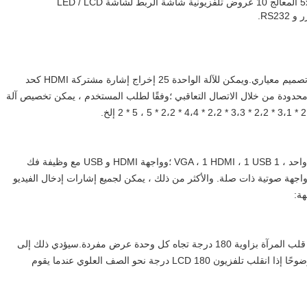
RS232
.
يمكن للمستخدم زيادة أو تقليل وحدات الإخراج بسبب اعتماد تصميم معياري.ويمكن للآلة الواحدة 25 إخراج إشارة مشتركة HDMI كحد
حقق وصلة غير محدودة من خلال الاتصال التعاقبي ؛وفقًا لطلب المستخدم ، يمكن تخصيص آلة
يمكن أن تدعم 4 إشارات دخل تتكون إجمالاً من فيديو مركب واحد ، 1 VGA ، 1 HDMI ، 1 USB ؛وواجهة HDMI و USB مع وظيفة فك
والفيديو والفيديو المركب وإشارة VGA تضيف واجهة صوتية ذات صلة. والأكثر من ذلك ، يمكن لجميع إشارات إدخال الفيديو
هة:
مقارنة بالمعالج الشائع متعدد الشاشات ، يمكنه تحقيق وظيفة قلب المرآة بزاوية 180 درجة تجاه كل وحدة عرض مفردة.سيؤدي ذلك إلى
تقليل فجوة وصلة LCD بشكل حاد ، مما يجعل الصورة أكثر وضوحًا إذا انقلب تلفزيون LCD 180 درجة نحو الصف العلوي عندما يقوم