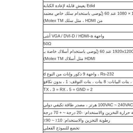
Edid يعيش قابلة لإعادة الكتابة
أقل من 40 مترًا بدقة 1920 × 1080 عند 60 (يُوصى باستخدام سلك خاص معتمد
من HDMI ، مثل سلك Molex TM)
واجهة VGA / DVI-D / HDMI-a أنثى
50Ω
أقل من 10 أمتار عند 1920x1200 عند 60 (يُوصى باستخدام أسلاك خاصة بـ
HDMI مثل أسلاك Molex TM)
Rs-232 ، واجهة 9 ذكور وإناث من النوع d
2 = TX ، 3 = RX ، 5 = GND
100VAC ~ هرتز ، مصدر طاقة تكيفي دولي
ارة التخزين والاستخدام: -20 درجة ~ + 70 درجة
رطوبة التخزين والاستخدام: 10٪ ~ 90٪
تخضع للنموذج الفعلي