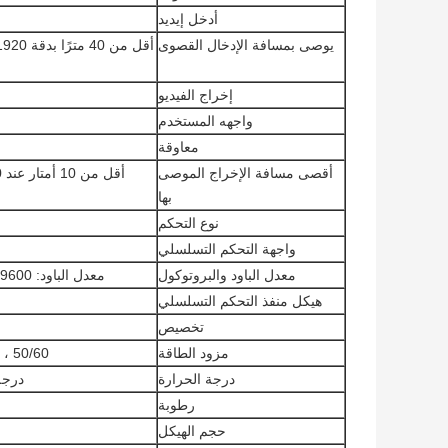
أدخل إيديد
يوصى بمسافة الإدخال القصوى
إخراج الفيديو
واجهه المستخدم
معاوقة
أقصى مسافة الإخراج الموصى
بها
نوع التحكم
واجهة التحكم التسلسلي
معدل الباود والبروتوكول
معدل الباود: 9600 ، بتات البيانات: 8 بتات ، بتات التوقف: 1 ، بدون تكافؤ
هيكل منفذ التحكم التسلسلي
تخصيص
مزود الطاقة
 240VAC ، 50/60
درجة الحرارة
درجة حر
رطوبة
حجم الهيكل