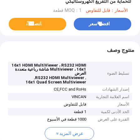
للحماية من التفريغ الكهروستاتيكي
الأسعار：قابل للتفاوض
MOQ：1 قطعة
افضل سعر
ﺎﺘﺼﻟ ﺍﻶﻧ
منتوج وصف
16x1 HDMI MultiViewer ، RS232 HDMI
Multiviewer ، 16x1 شاشة رباعية متعددة
تسليط الضوء
العرض
,
,
RS232 HDMI Multiviewer
16x1 Quad Screen Multiviewer
إصدار الشهادات
CE,FCC and RoHs
اسم العلامة التجارية
VINCAN
الأسعار
قابل للتفاوض
الحد الأدنى لكمية
1 قطعة
القدرة على العرض
1000 قطعة في الأسبوع
عرض المزيد