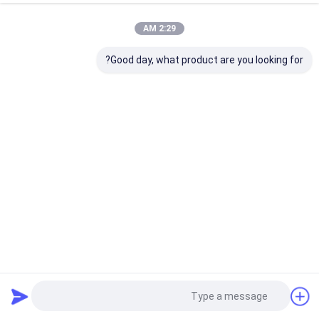
2:29 AM
Good day, what product are you looking for?
8X1 4k 60Hz HDMI Multiviewer HDCP 2.2 HDBaseT 70 متر
منفذ الخروج
عارض متعدد HDMI
2025-03-03
65 الرؤى