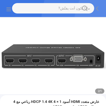
2
/
1
عارض متعدد HDMI أسود HDCP 1.4 4K 4 × 1 رباعي مع 4