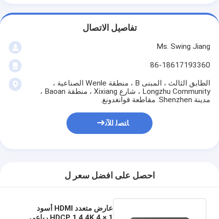
تفاصيل الاتصال
Ms. Swing Jiang
86-18617193360
الطابق الثالث ، المبنى B ، منطقة Wenle الصناعية ،
Longzhu Community ، شارع Xixiang ، منطقة Baoan ،
مدينة Shenzhen. مقاطعة قوانغدونغ.
ﺎﺘﺼﻟ ﺍﻶﻧ
احصل على افضل سعر ل
عارض متعدد HDMI أسود
HDCP 1.4 4K 4 × 1 رباعي