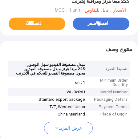
225 ميغا هرتز ومراقبة إيثيرنت
الأسعار：قابل للتفاوض
MOQ：1 unit
افضل سعر
ﺎﺘﺼﻟ ﺍﻶﻧ
منتوج وصف
,
مبدل مصفوفة الفيديو سهل الوصول
تسليط الضوء
,
225 ميغا هرتز مبدل مصفوفة الفيديو
محول مصفوفة الفيديو للتحكم في الايثرنت
Minimum Order
1 unit
Quantity
WL-0x0xH
Model Number
Stantard export package
Packaging Details
T/T, Western Union
Payment Terms
China Mainland
Place of Origin
عرض المزيد