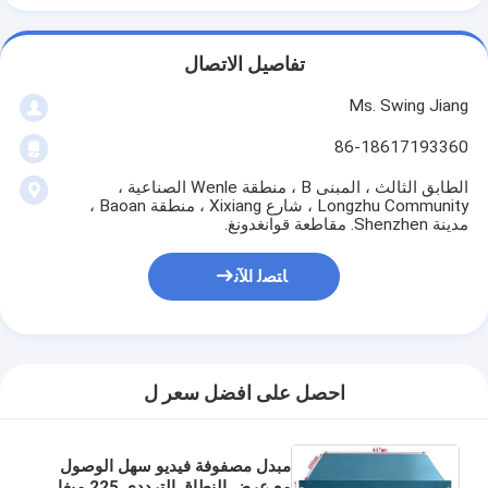
تفاصيل الاتصال
Ms. Swing Jiang
86-18617193360
الطابق الثالث ، المبنى B ، منطقة Wenle الصناعية ،
Longzhu Community ، شارع Xixiang ، منطقة Baoan ،
مدينة Shenzhen. مقاطعة قوانغدونغ.
ﺎﺘﺼﻟ ﺍﻶﻧ
احصل على افضل سعر ل
مبدل مصفوفة فيديو سهل الوصول
مع عرض النطاق الترددي 225 ميغا