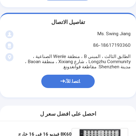
تفاصيل الاتصال
Ms. Swing Jiang
86-18617193360
الطابق الثالث ، المبنى B ، منطقة Wenle الصناعية ،
Longzhu Community ، شارع Xixiang ، منطقة Baoan ،
مدينة Shenzhen. مقاطعة قوانغدونغ.
ﺎﺘﺼﻟ ﺍﻶﻧ
احصل على افضل سعر ل
8K60 فيديو 16 في 16 خارج