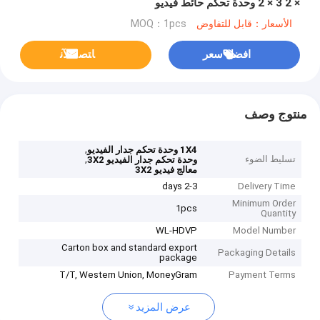
× 2 3 × 2 وحدة تحكم حائط فيديو
الأسعار：قابل للتفاوض
MOQ：1pcs
افضل سعر
ﺎﺘﺼﻟ ﺍﻶﻧ
منتوج وصف
,
1X4 وحدة تحكم جدار الفيديو
تسليط الضوء
,
وحدة تحكم جدار الفيديو 3X2
معالج فيديو 3X2
2-3 days
Delivery Time
Minimum Order
1pcs
Quantity
WL-HDVP
Model Number
Carton box and standard export
Packaging Details
package
T/T, Western Union, MoneyGram
Payment Terms
عرض المزيد