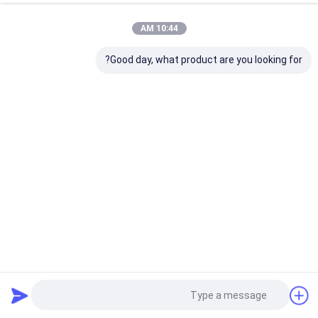
10:44 AM
Good day, what product are you looking for?
وحدة تحكم حائط فيديو HDMI معيارية 2x2 1x2 2x1 4 مدخل 4
إخراج
وحدة تحكم حائط فيديو معيارية
2025-03-27
7 الرؤى