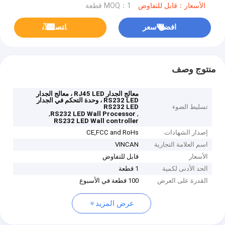
الأسعار：قابل للتفاوض
MOQ：1 قطعة
افضل سعر
ﺎﺘﺼﻟ ﺍﻶﻧ
منتوج وصف
معالج الجدار RJ45 LED ، معالج الجدار
RS232 LED ، وحدة التحكم في الجدار
تسليط الضوء
RS232 LED
,
,
RS232 LED Wall Processor
RS232 LED Wall controller
إصدار الشهادات
CE,FCC and RoHs
اسم العلامة التجارية
VINCAN
الأسعار
قابل للتفاوض
الحد الأدنى لكمية
1 قطعة
القدرة على العرض
100 قطعة في الأسبوع
عرض المزيد