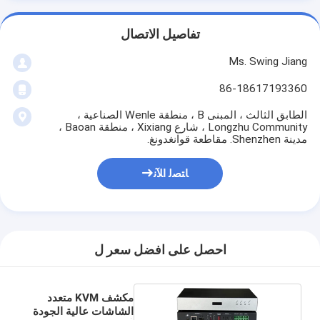
تفاصيل الاتصال
Ms. Swing Jiang
86-18617193360
الطابق الثالث ، المبنى B ، منطقة Wenle الصناعية ،
Longzhu Community ، شارع Xixiang ، منطقة Baoan ،
مدينة Shenzhen. مقاطعة قوانغدونغ.
ﺎﺘﺼﻟ ﺍﻶﻧ
احصل على افضل سعر ل
مكشف KVM متعدد
الشاشات عالية الجودة