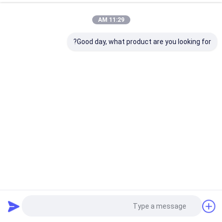
11:29 AM
Good day, what product are you looking for?
مكشف KVM متعدد الشاشات عالية الجودة آلة في واحدة
محول AV عبر IP
2025-06-19
10 الرؤى