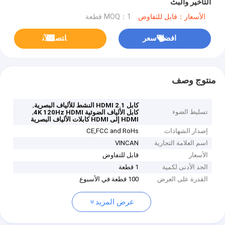
التأخير والبث
الأسعار：قابل للتفاوض
MOQ：1 قطعة
افضل سعر
ﺎﺘﺼﻟ ﺍﻶﻧ
منتوج وصف
,
كابل HDMI 2.1 النشط للألياف البصرية
تسليط الضوء
,
كابل الألياف الضوئية 4K 120Hz HDMI
HDMI إلى HDMI كابلات الألياف البصرية
إصدار الشهادات
CE,FCC and RoHs
اسم العلامة التجارية
VINCAN
الأسعار
قابل للتفاوض
الحد الأدنى لكمية
1 قطعة
القدرة على العرض
100 قطعة في الأسبوع
عرض المزيد