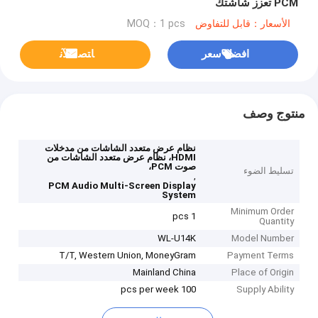
PCM تعزز شاشتك
الأسعار：قابل للتفاوض
MOQ：1 pcs
افضل سعر
ﺎﺘﺼﻟ ﺍﻶﻧ
منتوج وصف
نظام عرض متعدد الشاشات من مدخلات
HDMI، نظام عرض متعدد الشاشات من
صوت PCM،
تسليط الضوء
,
PCM Audio Multi-Screen Display
System
Minimum Order
1 pcs
Quantity
WL-U14K
Model Number
T/T, Western Union, MoneyGram
Payment Terms
Mainland China
Place of Origin
100 pcs per week
Supply Ability