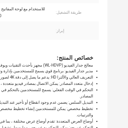
للاستخدام مع لوحة المفاتيح
طريقة التشغيل:
0
إبراز:
خصائص المنتج:
معالج جدار الفيديو (WL-HDVP) مجهز بأحدث التقنيات ويوفر العديد من الميزات المتقدمة ، بما في ذلك:
مدير جدار الفيديو: برنامج قوي يسمح للمستخدمين بإدارة وت
التعريف العالي والألترا HD: يدعم ما يصل إلى دقة 4K لصور ومقاطع فيديو واضحة للغاية.
إدخال متعدد المصادر: يمكن الاتصال بمصادر فيديو متعددة ،
التحكم في الوقت الفعلي: يسمح للمستخدمين بالتحكم في جد
المصادر.
التبديل السلس: يضمن عدم وجود انقطاع أو تأخير عند التبديل
تخطيط مخصص: يمكن للمستخدمين إنشاء تخطيط مخصص لجدار
والترتيبات.
أوضاع العرض المتعددة: تقدم أوضاع عرض مختلفة ، بما في
التحكم عن بعد: يمكن التحكم به عن بعد ، مما يسهل تشغيل ج