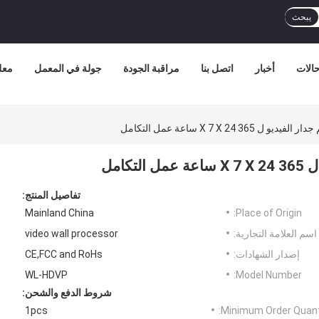
يبحث
الات
أخبار
اتصل بنا
مراقبة الجودة
جولة في المعمل
معل
تفاصيل المنتج:
Mainland China
Place of Origin:
اسم العلامة التجارية:
video wall processor
إصدار الشهادات:
CE,FCC and RoHs
WL-HDVP
Model Number:
شروط الدفع والشحن:
1pcs
Minimum Order Quanti