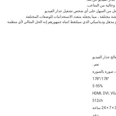
 وخالية من المتاعب.
جعل من السهل على أي شخص تشغيل جدار الفيديو.
شة مختلفة ، مما يجعله متعدد الاستخدامات للوضعات المختلفة.
 مذهل وديناميكي الذي سيلتقط انتباه جمهورهم.إنه الحل المثالي لأي منظمة
الج جدار الفيديو
نعم..
، صورة بالصورة
178°/178°
5-95%
HDMI، DVI، VG
512ch
ساعة
دعم