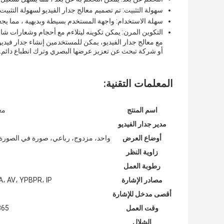
سهولة التثبيت: تم تصميم معالج جدار الفيديو لسهولة التثبيت
سهلة الاستخدام: واجهة المستخدم بسيطة وبديهية ، مما ي
التكوين المرن: يمكن تكوينه ليتلاءم مع أحجام وشعارات شا
مع معالج جدار الفيديو، يمكن للمستخدمين إنشاء جدار فيديو
أو شركة تبحث عن تعزيز عرضها البصري وترك انطباع دائم.
المعلمات التقنية:
اسم المنتج
مع
مدير جدار الفيديو
أوضاع العرض
واحد، مزدوج، رباعي، صورة في الصورة
زاوية النظر
رطوبة العمل
مصادر الإشارة
A، AV، YPBPR، IP
أقصى مدخل للإشارة
وقت العمل
365 × 7 × 24 
الشلال