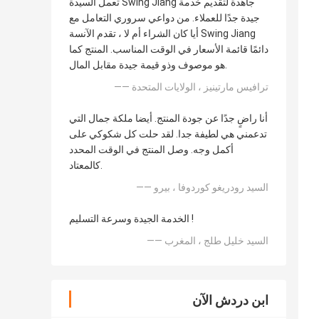
تعمل السيدة Swing Jiang جاهدة لتقديم خدمة
جيدة جدًا للعملاء. من دواعي سروري التعامل مع
أيا كان الشراء أم لا ، تقدم الآنسة Swing Jiang
دائمًا قائمة الأسعار في الوقت المناسب. المنتج كما
هو موصوف وذو قيمة جيدة مقابل المال.
—— ترافيس مارتينيز ، الولايات المتحدة
أنا راضٍ جدًا عن جودة المنتج. أيضا ملكة جمال التي
تدعمني هي لطيفة جدا. لقد حلت كل شكوكي على
أكمل وجه. وصل المنتج في الوقت المحدد
كالمعتاد.
—— السيد رودريغو كوردوفا ، بيرو
الخدمة الجيدة وسرعة التسليم !
—— السيد خليل طلج ، المغرب
ابن دردش الآن