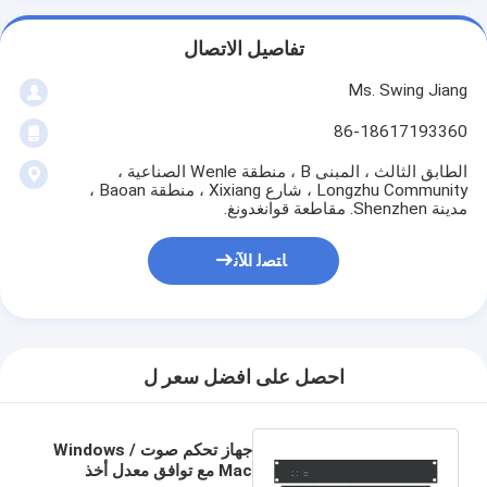
تفاصيل الاتصال
Ms. Swing Jiang
86-18617193360
الطابق الثالث ، المبنى B ، منطقة Wenle الصناعية ،
Longzhu Community ، شارع Xixiang ، منطقة Baoan ،
مدينة Shenzhen. مقاطعة قوانغدونغ.
ﺎﺘﺼﻟ ﺍﻶﻧ
احصل على افضل سعر ل
جهاز تحكم صوت Windows /
Mac مع توافق معدل أخذ