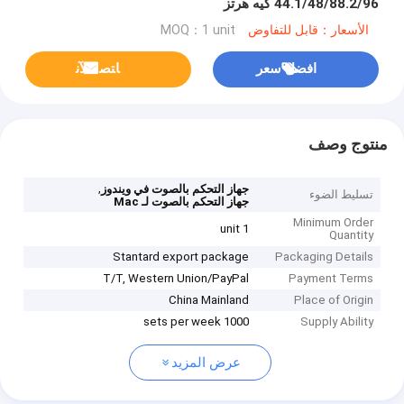
44.1/48/88.2/96 كيه هرتز
الأسعار：قابل للتفاوض
MOQ：1 unit
افضل سعر
ﺎﺘﺼﻟ ﺍﻶﻧ
منتوج وصف
,
جهاز التحكم بالصوت في ويندوز
تسليط الضوء
جهاز التحكم بالصوت لـ Mac
Minimum Order
1 unit
Quantity
Stantard export package
Packaging Details
T/T, Western Union/PayPal
Payment Terms
China Mainland
Place of Origin
1000 sets per week
Supply Ability
عرض المزيد