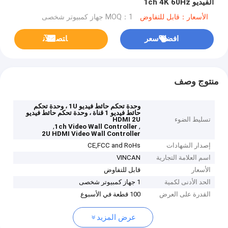
الفيديو 1ch 4K 60Hz
الأسعار：قابل للتفاوض
MOQ：1 جهاز كمبيوتر شخصى
افضل سعر
ﺎﺘﺼﻟ ﺍﻶﻧ
منتوج وصف
وحدة تحكم حائط فيديو 1U ، وحدة تحكم
حائط فيديو 1 قناة ، وحدة تحكم حائط فيديو
تسليط الضوء
HDMI 2U
,
,
1ch Video Wall Controller
2U HDMI Video Wall Controller
إصدار الشهادات
CE,FCC and RoHs
اسم العلامة التجارية
VINCAN
الأسعار
قابل للتفاوض
الحد الأدنى لكمية
1 جهاز كمبيوتر شخصى
القدرة على العرض
100 قطعة في الأسبوع
عرض المزيد