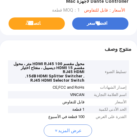
Dante Controller لأجهزة Mac
الأسعار：قابل للتفاوض
MOQ：1 قطعة
افضل سعر
ﺎﺘﺼﻟ ﺍﻶﻧ
منتوج وصف
محول مقسم HDMI RJ45 100 متر ، محول
مقسم HDMI 15 ديسيبل ، مفتاح اختيار
تسليط الضوء
RJ45 HDMI
,
,
15dB HDMI Splitter Switcher
RJ45 HDMI Selector Switch
إصدار الشهادات
CE,FCC and RoHs
اسم العلامة التجارية
VINCAN
الأسعار
قابل للتفاوض
الحد الأدنى لكمية
1 قطعة
القدرة على العرض
100 قطعة في الأسبوع
عرض المزيد