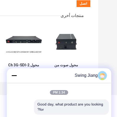
منتجات أخرى
محول صوت من
محول 2-Ch 3G-SDI
الألياف الضوئية
إلى ألياف مع منفذ
Swing Jiang
مصنوع خصيصًا مع
صوت منفصل
منفذ صوت بقناة
واحدة
1:34 PM
Good day, what product are you looking 
for?