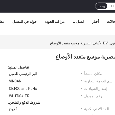
يبحث
الات
أخبار
اتصل بنا
مراقبة الجودة
جولة في المعمل
معل
تفاصيل المنتج:
مكان المنشأ:
البر الرئيسي للصين
اسم العلامة التجارية:
VINCAN
إصدار الشهادات:
CE,FCC and RoHs
رقم الموديل:
WL-FD04-TR
شروط الدفع والشحن:
الحد الأدنى لكمية:
1 زوج