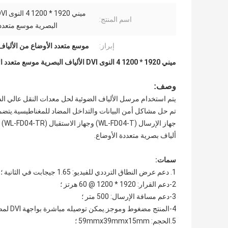
اسم المنتج:
البصرية موسع متعدد 
إبراز:
موسع متعدد الأوضاع من الألياف ال
ميني 1920 * 1200 4 النوى DVI الألياف البصرية موسع متعدد الأوضاع
وصف:
يتم استخدام مرسل الألياف الضوئية لحل معدات النقل عالي ال
تم حل مشاكل أمن البيانات والتداخل المضاد للمغناطيسية.يتضمن نظام
جهاز الإرسال (WL-FD04-T) وجهاز الاستقبال (WL-FD04-TR) ، الذي ينقل إشارة RGB وإشارة ساعة البيانات من خلال أربعة
ألياف بصرية متعددة الأوضاع.
سمات:
1. دعم عرض النطاق الترددي للفيديو: 1.65 جيجابت في الثانية ؛
2-دعم القرار: 1920 * 1200 @ 60 هرتز ؛
3-دعم مسافة الإرسال: 500 متر ؛
4-المنتج مضغوط وموجز.يمكن توصيله مباشرة بواجهة DVI لمصدر معلومات الصورة وجهاز العرض ؛
5.الحجم: 59mmx39mmx15mm ؛