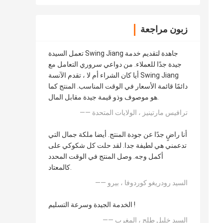
زبون مراجعة
تعمل السيدة Swing Jiang جاهدة لتقديم خدمة
جيدة جدًا للعملاء. من دواعي سروري التعامل مع
أيا كان الشراء أم لا ، تقدم الآنسة Swing Jiang
دائمًا قائمة الأسعار في الوقت المناسب. المنتج كما
هو موصوف وذو قيمة جيدة مقابل المال.
—— ترافيس مارتينيز ، الولايات المتحدة
أنا راضٍ جدًا عن جودة المنتج. أيضا ملكة جمال التي
تدعمني هي لطيفة جدا. لقد حلت كل شكوكي على
أكمل وجه. وصل المنتج في الوقت المحدد
كالمعتاد.
—— السيد رودريغو كوردوفا ، بيرو
الخدمة الجيدة وسرعة التسليم !
—— السيد خليل طلج ، المغرب