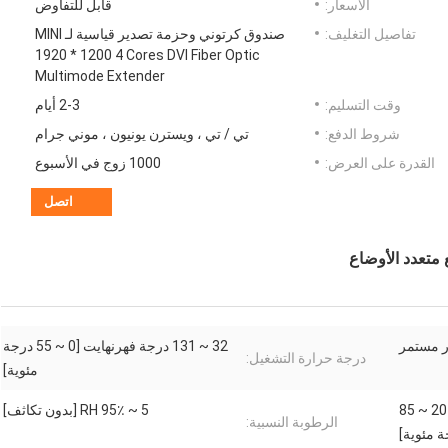
الأسعار:
قابل للتفاوض
تفاصيل التغليف:
صندوق كرتوني وحزمة تصدير قياسية لـ MINI
1920 * 1200 4 Cores DVI Fiber Optic
Multimode Extender
وقت التسليم:
2-3 أيام
شروط الدفع:
تي / تي ، ويسترن يونيون ، موني جرام
القدرة على العرض:
1000 زوج في الأسبوع
اتصل
32 ~ 131 درجة فهرنهايت [0 ~ 55 درجة
درجة حرارة التشغيل:
مئوية]
-4 ~ 185 درجة فهرنهايت [-20 ~ 85
5 ~ 95٪ RH [بدون تكاثف]
الرطوبة النسبية:
 مئوية]