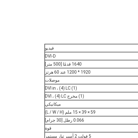
فيديو
DVI-D
1640 قدمًا [500 متر]
1920 * 1200 عند 60 هرتز
موصلات
(1) DVI in ، (4) LC
(1) مخرج DVI ، (4) LC
ميكانيكي
59 × 39 × 15 ملم (L / W / H)
0.066 رطل [30 جرام]
قوة
5 فولت 2 أمبير تيار مستمر