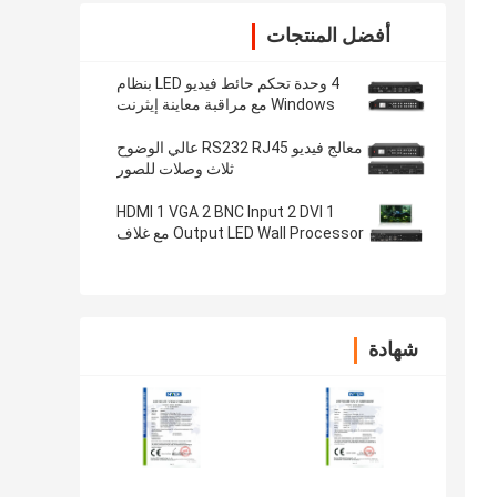
أفضل المنتجات
4 وحدة تحكم حائط فيديو LED بنظام
Windows مع مراقبة معاينة إيثرنت
محلية
معالج فيديو RS232 RJ45 عالي الوضوح
ثلاث وصلات للصور
1 HDMI 1 VGA 2 BNC Input 2 DVI
Output LED Wall Processor مع غلاف
1U
شهادة