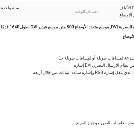
ميني 1920 * 1200 4 النوى DVI الألياف
سنة واحدة
الضمان الوقت:
الأوضاع
بصرية DVI
,
موسع متعدد الأوضاع 500 متر
,
موسع فيديو DVI بطول 1640 قدمًا
سرعة لمسافات طويلة أو لمسافات طويلة جدًا.
 الإرسال البصري DVI إشارة