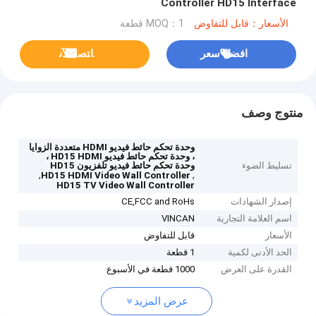
Controller HD15 Interface
الأسعار：قابل للتفاوض
MOQ：1 قطعة
افضل سعر
ﺎﺘﺼﻟ ﺍﻶﻧ
منتوج وصف
وحدة تحكم حائط فيديو HDMI متعددة الزوايا
، وحدة تحكم حائط فيديو HD15 HDMI ،
تسليط الضوء
وحدة تحكم حائط فيديو تلفزيون HD15
,
,
HD15 HDMI Video Wall Controller
HD15 TV Video Wall Controller
إصدار الشهادات
CE,FCC and RoHs
اسم العلامة التجارية
VINCAN
الأسعار
قابل للتفاوض
الحد الأدنى لكمية
1 قطعة
القدرة على العرض
1000 قطعة في الأسبوع
عرض المزيد