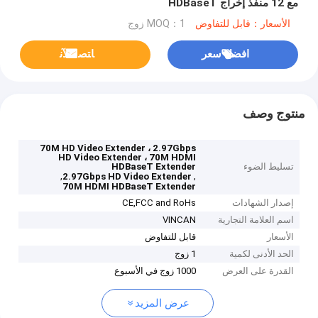
مع 12 منفذ إخراج HDBaseT
الأسعار：قابل للتفاوض
MOQ：1 زوج
افضل سعر
ﺎﺘﺼﻟ ﺍﻶﻧ
منتوج وصف
70M HD Video Extender ، 2.97Gbps
HD Video Extender ، 70M HDMI
تسليط الضوء
HDBaseT Extender
,
,
2.97Gbps HD Video Extender
70M HDMI HDBaseT Extender
إصدار الشهادات
CE,FCC and RoHs
اسم العلامة التجارية
VINCAN
الأسعار
قابل للتفاوض
الحد الأدنى لكمية
1 زوج
القدرة على العرض
1000 زوج في الأسبوع
عرض المزيد