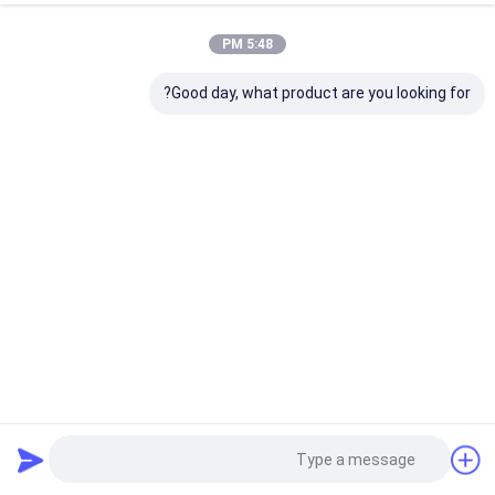
5:48 PM
Good day, what product are you looking for?
2x2 2x4 إشارة وحدات التحكم في الجدار الفيديو لمعرض LCD
HDMI منفذ الخروج
وحدة تحكم حائط فيديو معيارية
2025-03-27
7 الرؤى