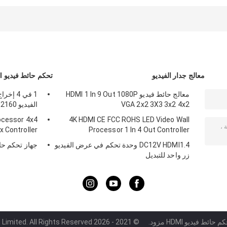
PoE
تشفير SSL والوصول
على المصفوفة
إلى BIOS عن بعد
معالج جدار الفيديو
تحكم حائط فيديو HDMI
معالج حائط فيديو HDMI 1 In 9 Out 1080P
VGA 2x2 3X3 3x2 4x2
الفيديو 3840X2160
ocessor 4x4
4K HDMI CE FCC ROHS LED Video Wall
x Controller
Processor 1 In 4 Out Controller
DC12V HDMI1.4 وحدة تحكم في عرض الفيديو
جهاز تحكم حائط في
زر واحد للتبديل
ئط فيديو HDMI مزود.
© 2021 - 2026 Shenzhen Winlink Technology Co., Limited. All Rights Reserved.