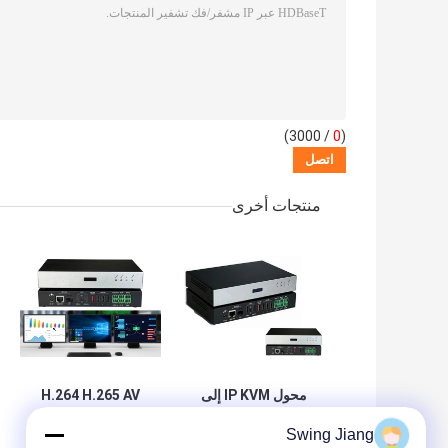
/ 3000)
0
(
منتجات أخرى
محول IP KVM إلى
H.264 H.265 AV
IP نظام توزيع الفيديو
عبر IP KVM مع
Swing Jiang
عبر IP
ضغط الفيديو HD