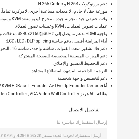
دعم بروتوكولات H.264 و H.265 Codec
موزعة حقاً، لا خادم، لا معدات مساعدة أخرى، لامركزية تماماً.
وقت حقيقي جيد ، تجربة جيدة ، مخرج فيديو مقعد KVM ومتوسط تأخير محلي للمضيف 60 ملم ؛
عمليات تصوير العمليات، KVM وعمليات تصور العملاء.
واجهة HDMI تدعم ما يصل إلى 3840x2160@30Hz مدخلات ومخرجات؛
أداء المزامنة أفضل، دعم شاشة LCD، LED، DLP splicing؛
دعم فك تشفير متعدد القنوات، شاشة واحدة، شاشة 16، التجوال، التداخل.
دعم الميزات المسبقة المخصصة للصفحة المشتركة
دعم التخطيط المسبق والإطلاق.
الترجمة الداعمة، المشهد، استطلاع المشاهد
دعم لتخصيص واجهة شخصية.
أنا
IP KVM HDBaseT Encoder Av Over Ip Encoder Decoder.
,
بطاقة:
60 هرتز VGA Video Wall Controller
deo Controller
تفاصيل الاتصال
إرسال استفسارك مباشرة لنا