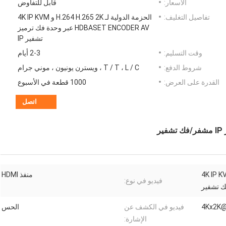
الأسعار:
قابل للتفاوض
تفاصيل التغليف:
الحزمة الدولية لـ H.264 H.265 2K و 4K IP KVM
HDBASET ENCODER AV عبر وحدة فك ترميز
تشفير IP
وقت التسليم:
2-3 أيام
شروط الدفع:
T / T ، L / C ، ويسترن يونيون ، موني جرام
القدرة على العرض:
1000 قطعة في الأسبوع
اتصل
H.264 H.265  و 4K IP KVM
منفذ HDMI
فيديو في نوع:
فيديو في الكشف عن
الحس
الإشارة: