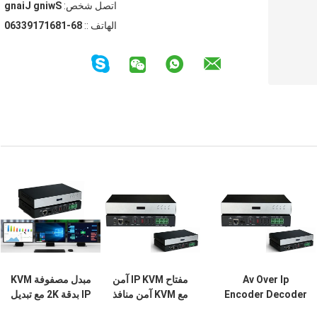
اتصل شخص:
Swing Jiang
الهاتف ::
86-18617193360
Av Over Ip
مفتاح IP KVM آمن
مبدل مصفوفة KVM
Encoder Decoder
مع KVM آمن منافذ
IP بدقة 2K مع تبديل
KVM Over IP مع
مزدوجة ، ودعم
متعدد الأجهزة قائم