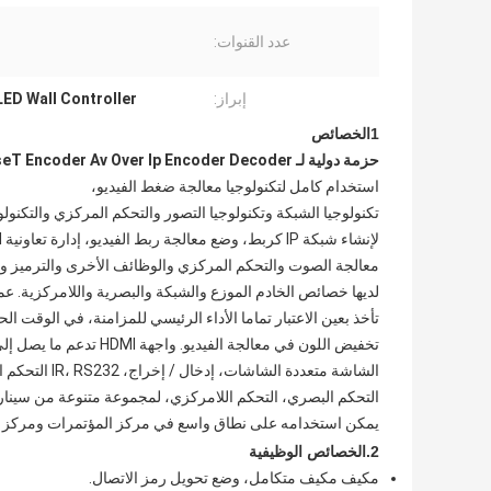
عدد القنوات:
إبراز:
LED Wall Controller
1الخصائص
حزمة دولية لـ H.264 H.265 2K& 4K IP KVM HDBaseT Encoder Av Over Ip Encoder Decoder
استخدام كامل لتكنولوجيا معالجة ضغط الفيديو،
تكنولوجيا الشبكة وتكنولوجيا التصور والتحكم المركزي والتكنولو
لإنشاء شبكة IP كربط، وضع معالجة ربط الفيديو، إدارة تعاونية KVM،
معالجة الصوت والتحكم المركزي والوظائف الأخرى والترميز وا
لديها خصائص الخادم الموزع والشبكة والبصرية واللامركزية. عمل
تأخذ بعين الاعتبار تماما الأداء الرئيسي للمزامنة، في الوقت ال
تخفيض اللون في معالجة الفيديو. واجهة HDMI تدعم ما يصل إلى 3840x2160 @ 30Hz المدخلات والمخرجات ،
الشاشة متعددة الشاشات، إدخال / إخراج، IR، RS232 التحكم الخارجي، وتوفير خفض التكاليف، والأسلاك سهلة،
التحكم البصري، التحكم اللامركزي، لمجموعة متنوعة من سيناريوهات تطبي
يمكن استخدامه على نطاق واسع في مركز المؤتمرات ومركز الم
2.
الخصائص الوظيفية
مكيف مكيف متكامل، وضع تحويل رمز الاتصال.