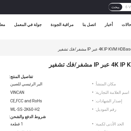
يبحث
الات
أخبار
اتصل بنا
مراقبة الجودة
جولة في المعمل
معل
تفاصيل المنتج:
مكان المنشأ:
البر الرئيسي للصين
اسم العلامة التجارية:
VINCAN
إصدار الشهادات:
CE,FCC and RoHs
رقم الموديل:
WL-SS-2K60-H2
شروط الدفع والشحن:
الحد الأدنى لكمية:
1 قطعة