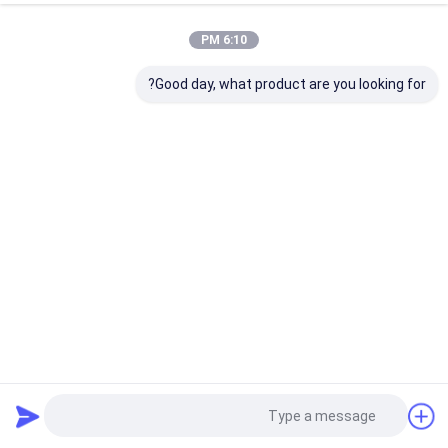
6:10 PM
Good day, what product are you looking for?
مشفر H.264 H.265 2K و 4K IP KVM HDBaseT عبر IP مشفر/
فك تشفير
محول AV عبر IP
2025-06-19
10 الرؤى